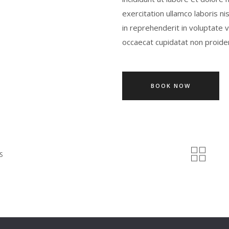
exercitation ullamco laboris n
in reprehenderit in voluptate v
occaecat cupidatat non proident
BOOK NOW
S