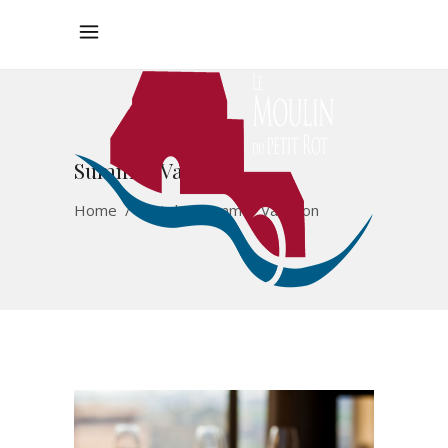
Summer Vacation
Home
/
Hotel
/
Summer Vacation